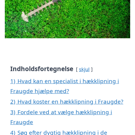
Indholdsfortegnelse
skjul
1)
Hvad kan en specialist i hækklipning i
Fraugde hjælpe med?
2)
Hvad koster en hækklipning i Fraugde?
3)
Fordele ved at vælge hækklipning i
Fraugde
4)
Søg efter dygtig hækklipning i de