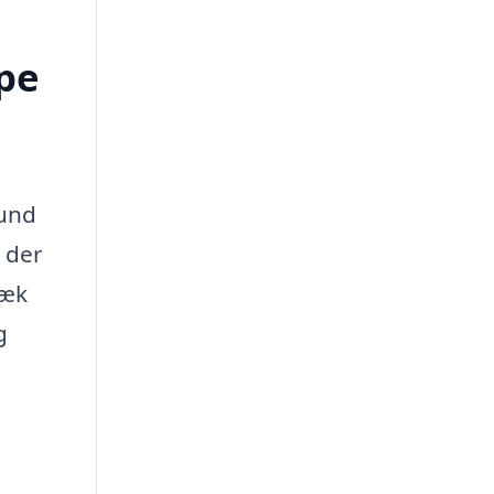
pe
sund
, der
hæk
g