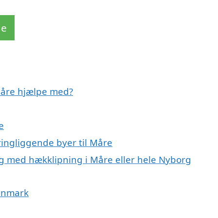
de
 Måre hjælpe med?
e
ringliggende byer til Måre
ig med hækklipning i Måre eller hele Nyborg
Danmark