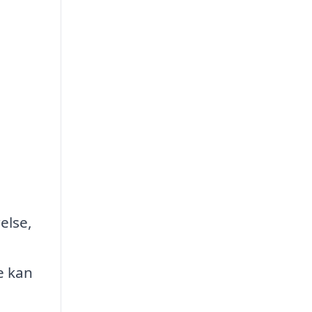
else,
e kan