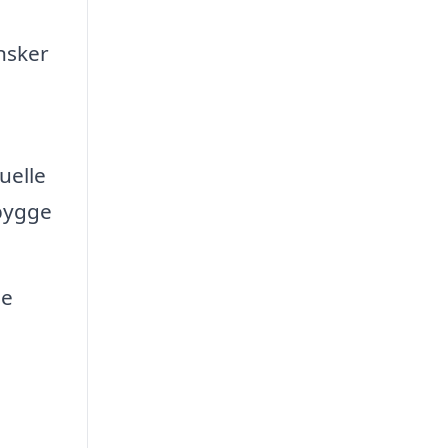
nsker
uelle
bygge
de