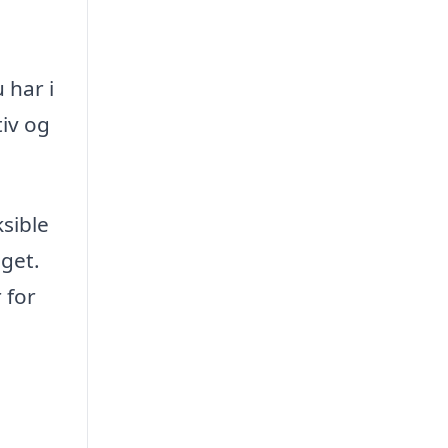
 har i
tiv og
sible
dget.
 for