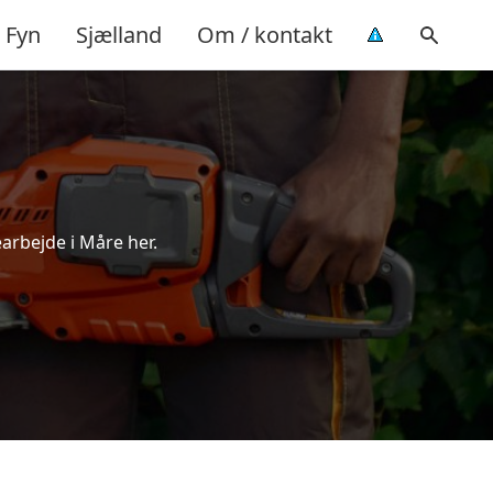
Fyn
Sjælland
Om / kontakt
earbejde i Måre her.