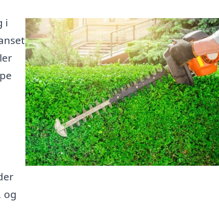
 i
Uanset
ler
lpe
der
, og