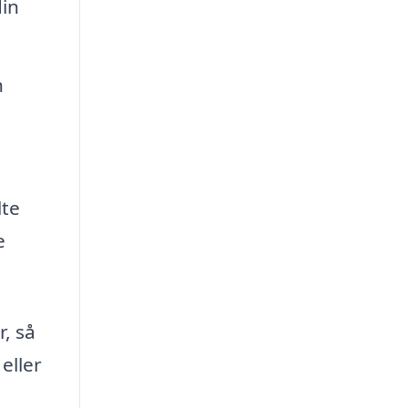
din
n
lte
e
, så
eller