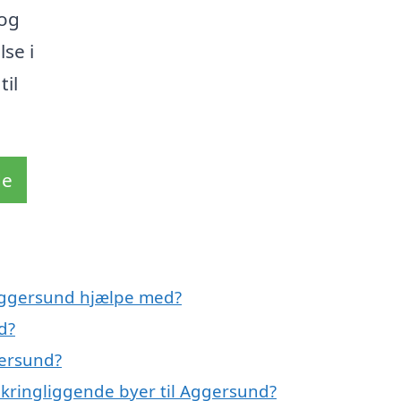
 og
se i
til
de
 Aggersund hjælpe med?
d?
gersund?
mkringliggende byer til Aggersund?