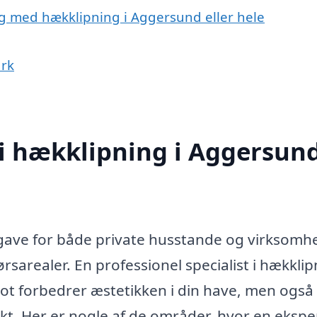
ig med hækklipning i Aggersund eller hele
ark
 i hækklipning i Aggersun
gave for både private husstande og virksomh
sarealer. En professionel specialist i hækklip
blot forbedrer æstetikken i din have, men også
rkt. Her er nogle af de områder, hvor en ekspe