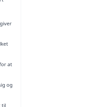
 giver
lket
for at
sig og
til