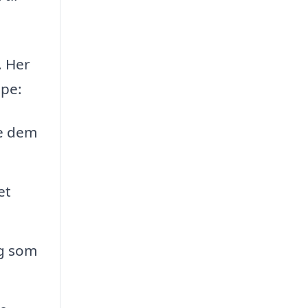
. Her
ppe:
de dem
et
og som