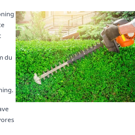
pning
te
t
om du
ning.
ave
vores