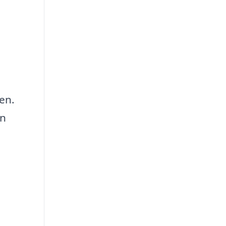
en.
en