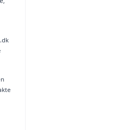
e,
.dk
e
en
akte