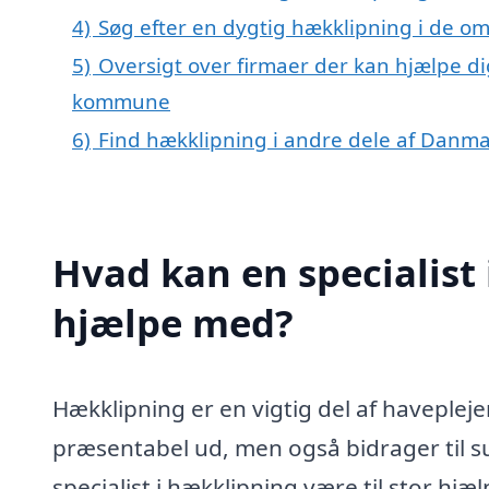
4)
Søg efter en dygtig hækklipning i de om
5)
Oversigt over firmaer der kan hjælpe di
kommune
6)
Find hækklipning i andre dele af Danm
Hvad kan en specialist 
hjælpe med?
Hækklipning er en vigtig del af haveplejen
præsentabel ud, men også bidrager til su
specialist i hækklipning være til stor hjæ