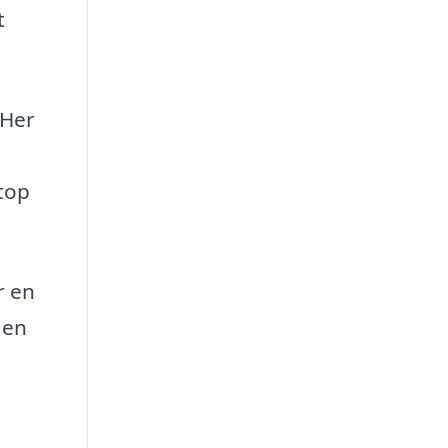
t
 Her
etop
r en
 en