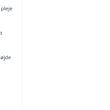
 pleje
t
højde