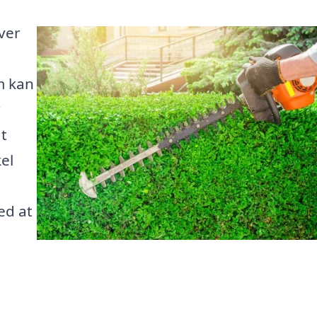
ver
m kan
r
t
el
ed at