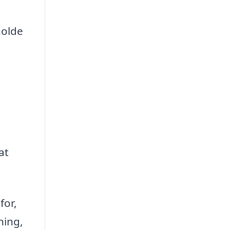
holde
at
for,
ning,