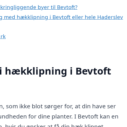
kringliggende byer til Bevtoft?
g med hækklipning i Bevtoft eller hele Haderslev
ark
i hækklipning i Bevtoft
, som ikke blot sørger for, at din have ser
ndheden for dine planter. I Bevtoft kan en
lp, hvis du ønsker at få din hæk klippet