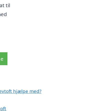
t til
med
de
Bevtoft hjælpe med?
oft