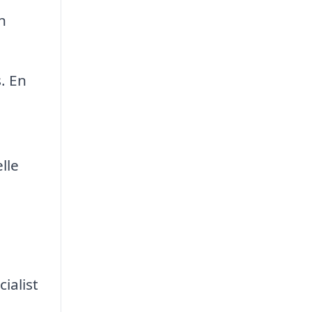
n
. En
lle
ialist