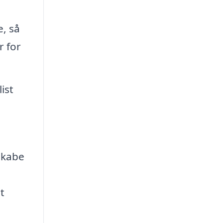
e, så
r for
ist
 skabe
t