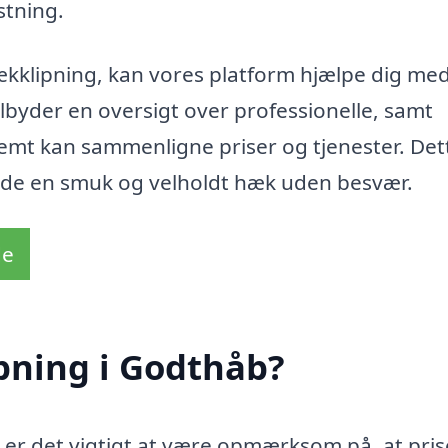
stning.
hækklipning, kan vores platform hjælpe dig med
 tilbyder en oversigt over professionelle, samt
nemt kan sammenligne priser og tjenester. Dett
 nyde en smuk og velholdt hæk uden besvær.
de
pning i Godthåb?
 er det vigtigt at være opmærksom på, at pri