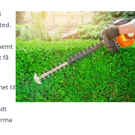
i
ted.
 nemt
t få
et til
idt
firma