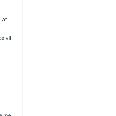
 at
e vil
serne