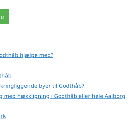
de
 Godthåb hjælpe med?
dthåb
mkringliggende byer til Godthåb?
ig med hækklipning i Godthåb eller hele Aalborg
ark