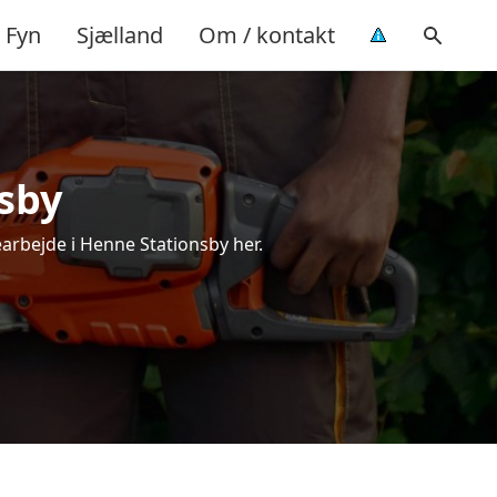
Fyn
Sjælland
Om / kontakt
sby
earbejde i Henne Stationsby her.