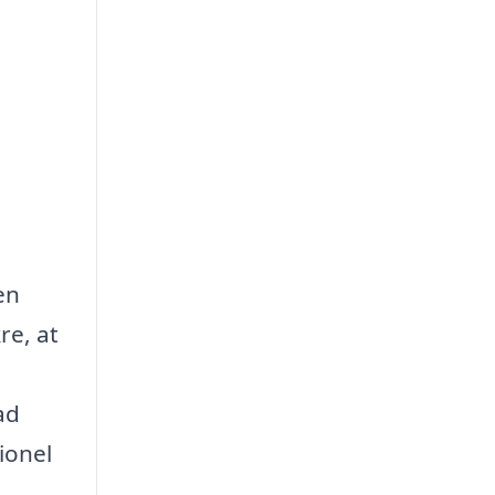
en
re, at
ad
ionel