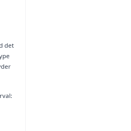
d det
type
yder
rval: