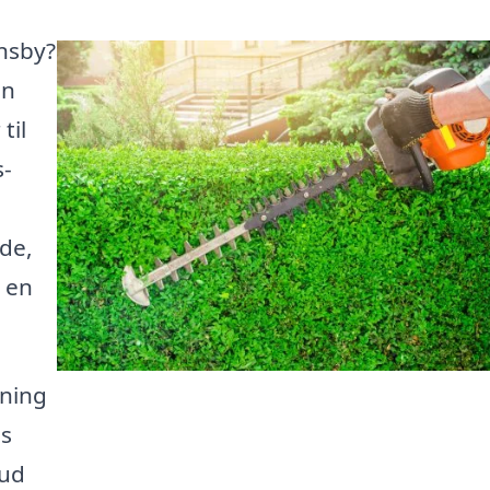
nsby?
in
til
s-
åde,
l en
pning
es
bud