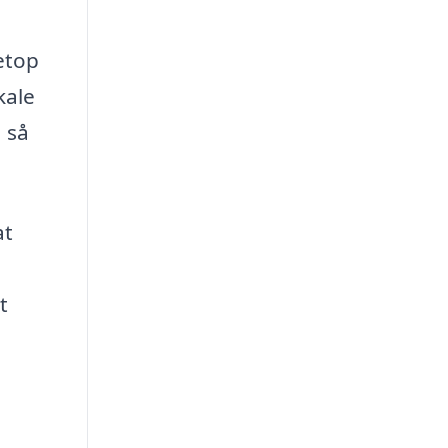
netop
kale
, så
at
t