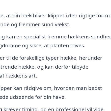
re, at din hæk bliver klippet i den rigtige form
seende og fremmer sund vækst.
ing kan en specialist fremme hækkens sundhe
gdomme og sikre, at planten trives.
r til de forskellige typer hække, herunder
trende hække, og kan derfor tilbyde
af hækkens art.
ipper kan rådgive om, hvordan man bedst
ede udseende for din have.
kræver timing, og en professionel vil vide,