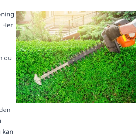
pning
! Her
m du
 den
u
u kan