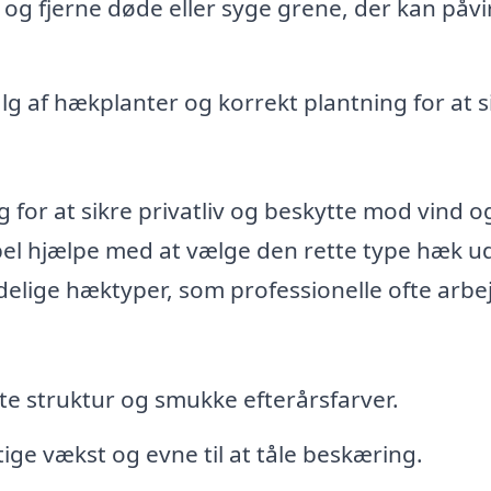
 og fjerne døde eller syge grene, der kan påvi
alg af hækplanter og korrekt plantning for at s
or at sikre privatliv og beskytte mod vind og
ebel hjælpe med at vælge den rette type hæk ud
delige hæktyper, som professionelle ofte arbe
e struktur og smukke efterårsfarver.
ige vækst og evne til at tåle beskæring.