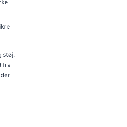
rke
ikre
 støj.
 fra
jder