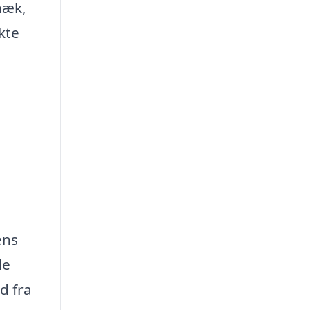
 hæk,
kte
ens
le
d fra