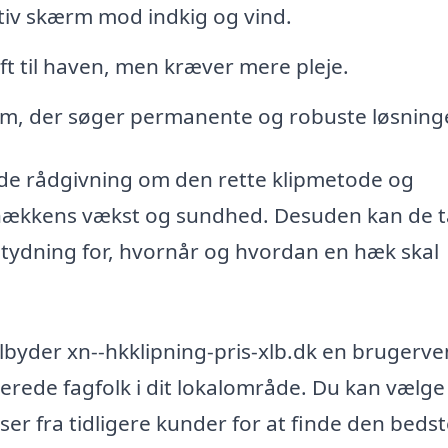
iv skærm mod indkig og vind.
ft til haven, men kræver mere pleje.
em, der søger permanente og robuste løsninge
byde rådgivning om den rette klipmetode og
e hækkens vækst og sundhed. Desuden kan de 
etydning for, hvornår og hvordan en hæk skal
ilbyder xn--hkklipning-pris-xlb.dk en brugerve
cerede fagfolk i dit lokalområde. Du kan vælge
ser fra tidligere kunder for at finde den beds