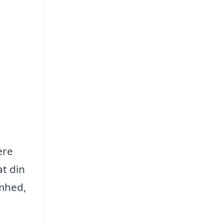
ære
at din
omhed,