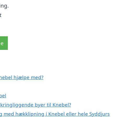
ing.
t
de
 Knebel hjælpe med?
bel
kringliggende byer til Knebel?
g med hækklipning i Knebel eller hele Syddjurs