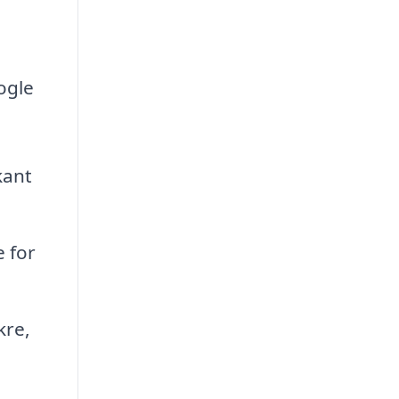
ogle
kant
 for
kre,