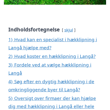
Indholdsfortegnelse
skjul
1)
Hvad kan en specialist i hækklipning i
Langå hjælpe med?
2)
Hvad koster en hækklipning i Langå?
3)
Fordele ved at vælge hækklipning i
Langå
4)
Søg efter en dygtig hækklipning i de
omkringliggende byer til Langå?
5)
Oversigt over firmaer der kan hjælpe
dig med hækklipning i Langå eller hele