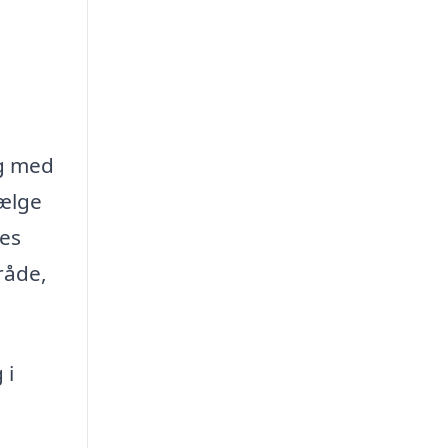
ig med
vælge
res
råde,
 i