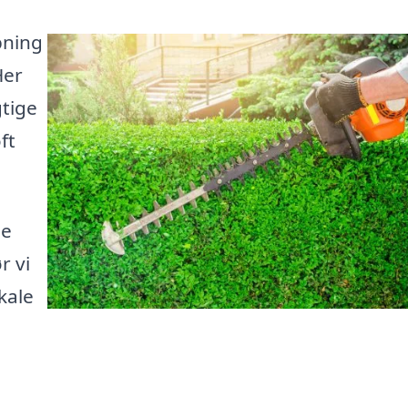
pning
Her
tige
ft
le
r vi
kale