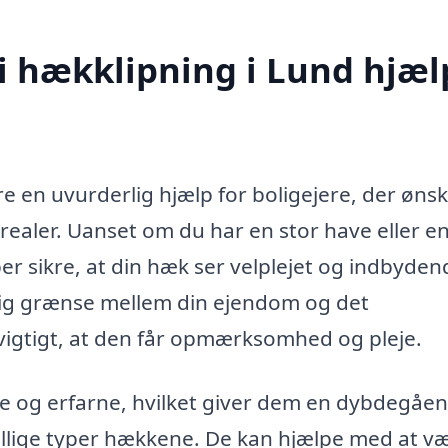
 i hækklipning i Lund hjæl
re en uvurderlig hjælp for boligejere, der ønsk
ler. Uanset om du har en stor have eller en l
er sikre, at din hæk ser velplejet og indbyden
lig grænse mellem din ejendom og det
 vigtigt, at den får opmærksomhed og pleje.
e og erfarne, hvilket giver dem en dybdegåe
lige typer hækkene. De kan hjælpe med at v