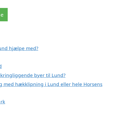
de
 Lund hjælpe med?
d
kringliggende byer til Lund?
ig med hækklipning i Lund eller hele Horsens
ark