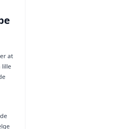
pe
er at
ille
de
nde
ælge