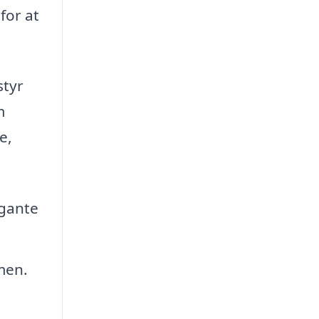
for at
styr
m
e,
egante
men.