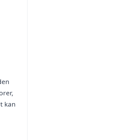
 den
orer,
it kan