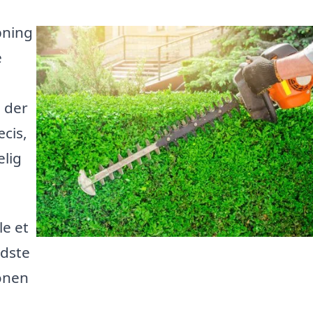
pning
e
, der
æcis,
elig
le et
edste
sonen