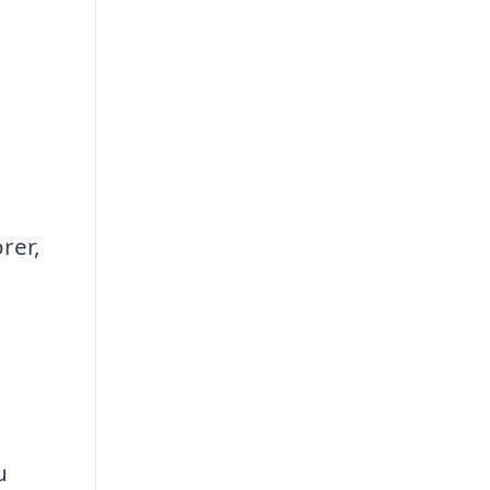
rer,
u