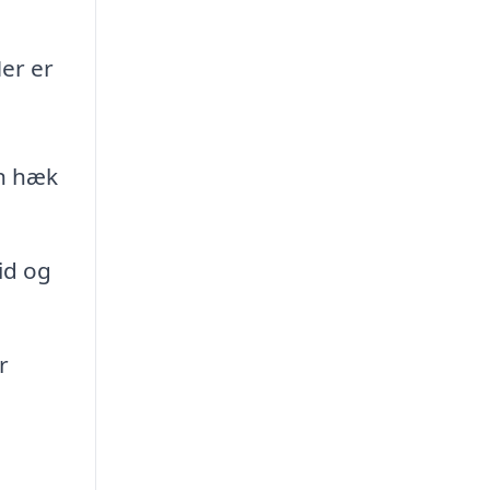
er er
in hæk
id og
r