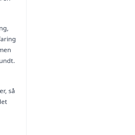
ng,
faring
 men
rundt.
er, så
det