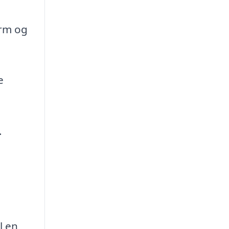
orm og
e
.
l en