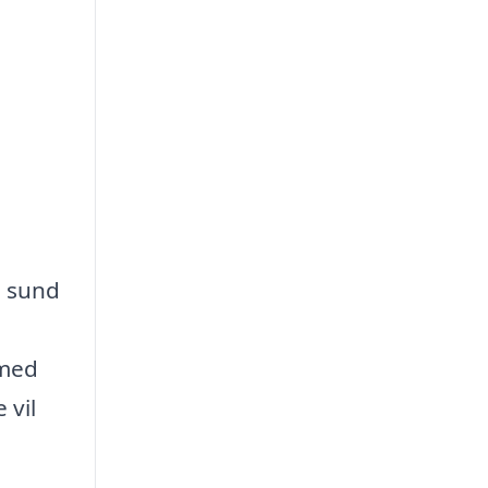
n sund
 med
 vil