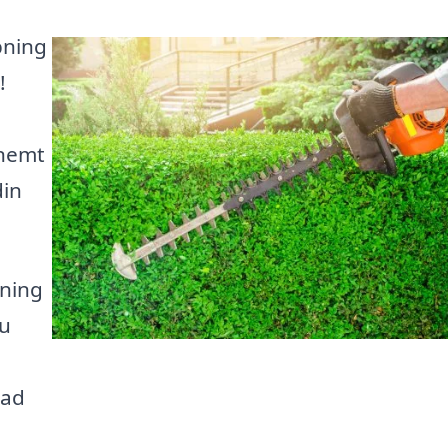
pning
!
 nemt
din
pning
du
lad