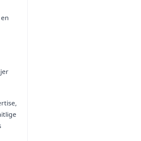
 en
jer
rtise,
itlige
s