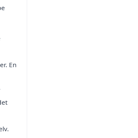
pe
e
er. En
det
lv.