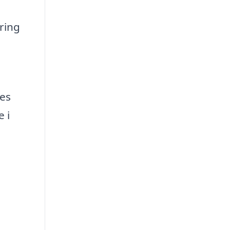
ring
res
 i