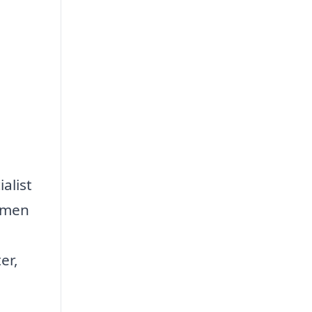
alist
, men
er,