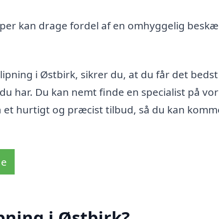
yper kan drage fordel af en omhyggelig beskæ
ipning i Østbirk, sikrer du, at du får det bedst
du har. Du kan nemt finde en specialist på vo
å et hurtigt og præcist tilbud, så du kan komme
de
ning i Østbirk?