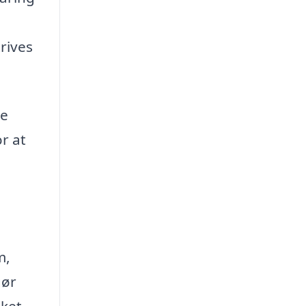
trives
ke
r at
m,
gør
lket