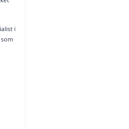
list i
e som