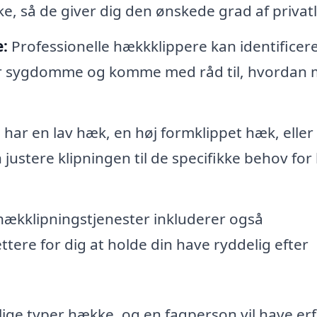
 så de giver dig den ønskede grad af privatl
:
Professionelle hækkklippere kan identificer
ler sygdomme og komme med råd til, hvordan
ar en lav hæk, en høj formklippet hæk, eller
justere klipningen til de specifikke behov for
kklipningstjenester inkluderer også
lettere for dig at holde din have ryddelig efter
ige typer hække, og en fagperson vil have er