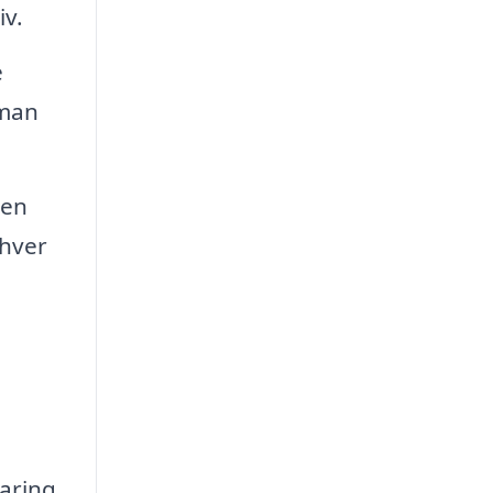
iv.
e
 man
 en
 hver
faring