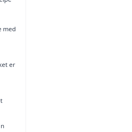
ke med
e
ket er
t
an