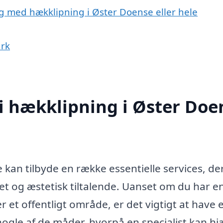
ig med hækklipning i Øster Doense eller hele
ark
 i hækklipning i Øster Doe
e kan tilbyde en række essentielle services, de
ejet og æstetisk tiltalende. Uanset om du har e
 et offentligt område, er det vigtigt at have 
 nogle af de måder, hvorpå en specialist kan h