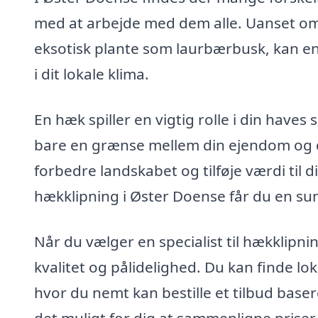
med at arbejde med dem alle. Uanset om d
eksotisk plante som laurbærbusk, kan en s
i dit lokale klima.
En hæk spiller en vigtig rolle i din have
bare en grænse mellem din ejendom og de
forbedre landskabet og tilføje værdi til
hækklipning i Øster Doense får du en su
Når du vælger en specialist til hækklipnin
kvalitet og pålidelighed. Du kan finde 
hvor du nemt kan bestille et tilbud base
det muligt for dig at sammenligne priser o