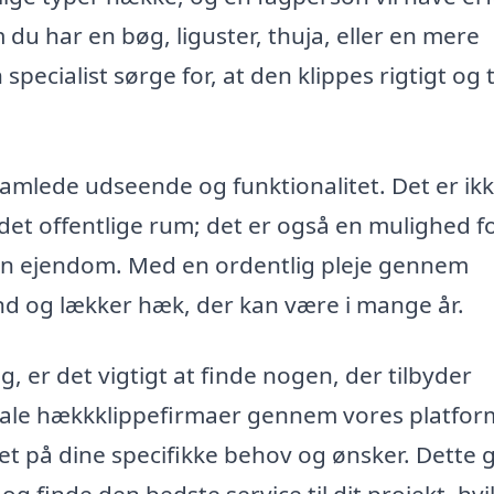
u har en bøg, liguster, thuja, eller en mere
pecialist sørge for, at den klippes rigtigt og 
s samlede udseende og funktionalitet. Det er ik
t offentlige rum; det er også en mulighed fo
 din ejendom. Med en ordentlig pleje gennem
nd og lækker hæk, der kan være i mange år.
g, er det vigtigt at finde nogen, der tilbyder
lokale hækkklippefirmaer gennem vores platfor
ret på dine specifikke behov og ønsker. Dette 
g finde den bedste service til dit projekt, hvi