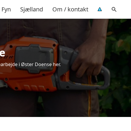
Fyn
Sjælland
Om / kontakt
e
earbejde i Øster Doense her.