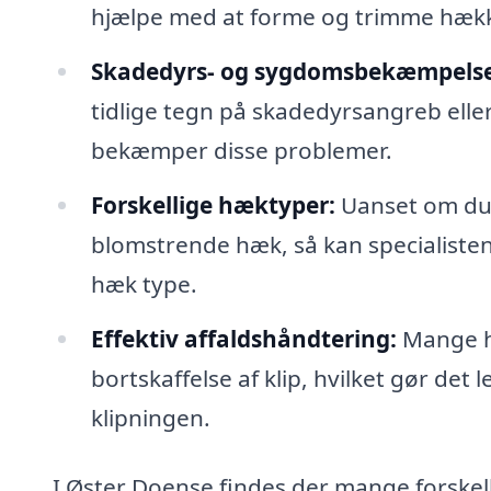
hjælpe med at forme og trimme hække,
Skadedyrs- og sygdomsbekæmpelse
tidlige tegn på skadedyrsangreb el
bekæmper disse problemer.
Forskellige hæktyper:
Uanset om du h
blomstrende hæk, så kan specialisten 
hæk type.
Effektiv affaldshåndtering:
Mange hæ
bortskaffelse af klip, hvilket gør det 
klipningen.
I Øster Doense findes der mange forskell