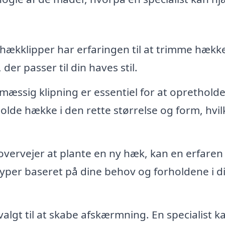
 hækklipper har erfaringen til at trimme hæk
er passer til din haves stil.
æssig klipning er essentiel for at oprethold
lde hække i den rette størrelse og form, hvil
overvejer at plante en ny hæk, kan en erfaren
yper baseret på dine behov og forholdene i di
algt til at skabe afskærmning. En specialist k