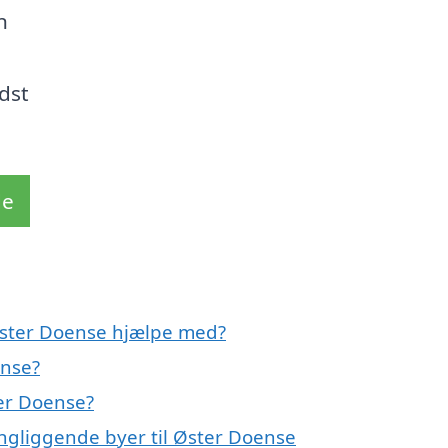
n
edst
de
 Øster Doense hjælpe med?
ense?
er Doense?
ingliggende byer til Øster Doense