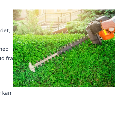
jdet,
ghed
ud fra
e kan