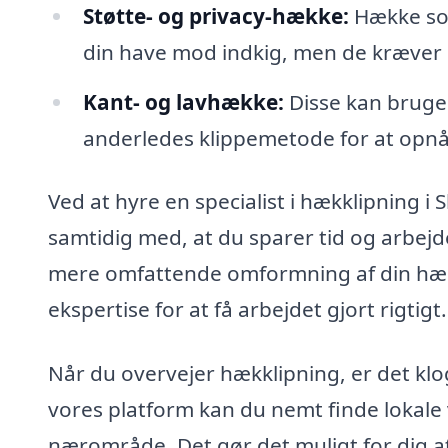
Støtte- og privacy-hække:
Hække som
din have mod indkig, men de kræver k
Kant- og lavhække:
Disse kan bruges
anderledes klippemetode for at opn
Ved at hyre en specialist i hækklipning i 
samtidig med, at du sparer tid og arbejd
mere omfattende omformning af din hæk,
ekspertise for at få arbejdet gjort rigtigt.
Når du overvejer hækklipning, er det klogt
vores platform kan du nemt finde lokale 
nærområde. Det gør det muligt for dig at