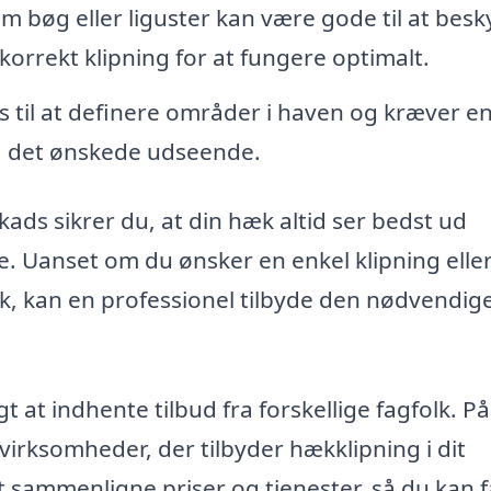
 bøg eller liguster kan være gode til at besk
orrekt klipning for at fungere optimalt.
 til at definere områder i haven og kræver e
å det ønskede udseende.
Skads sikrer du, at din hæk altid ser bedst ud
e. Uanset om du ønsker en enkel klipning elle
 kan en professionel tilbyde den nødvendig
 at indhente tilbud fra forskellige fagfolk. På
virksomheder, der tilbyder hækklipning i dit
 sammenligne priser og tjenester, så du kan f