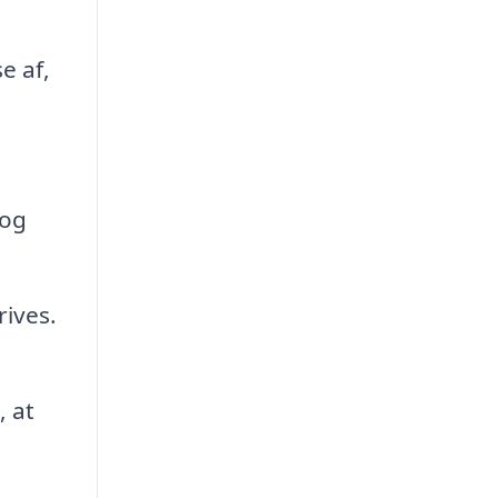
e af,
 og
rives.
 at