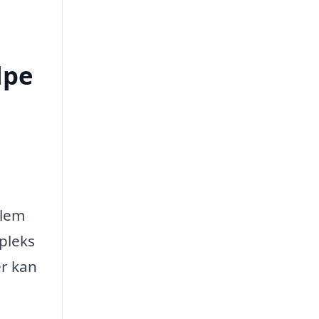
lpe
llem
pleks
er kan