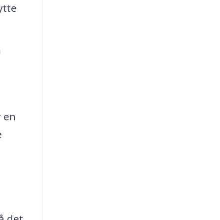
ytte
n
r en
e
å det