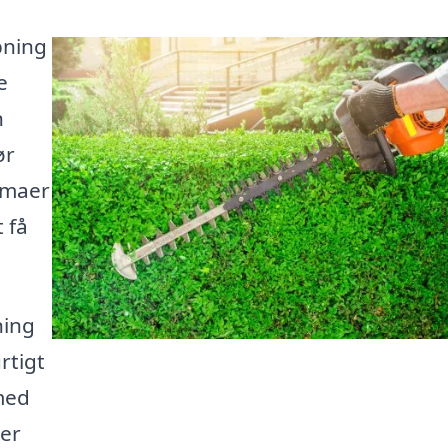
pning
e
n
ør
irmaer
 få
ning
rtigt
 med
ner