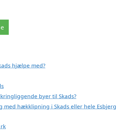
de
Skads hjælpe med?
ds
kringliggende byer til Skads?
g med hækklipning i Skads eller hele Esbjerg
ark