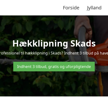
Forside
Jylland
Hækklipning Skads
rofessionel til hækklipning i Skads? Indhent 3 tilbud på have
Indhent 3 tilbud, gratis og uforpligtende