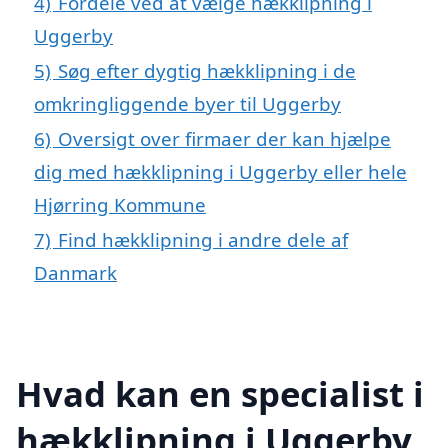
4)
Fordele ved at vælge hækklipning i
Uggerby
5)
Søg efter dygtig hækklipning i de
omkringliggende byer til Uggerby
6)
Oversigt over firmaer der kan hjælpe
dig med hækklipning i Uggerby eller hele
Hjørring Kommune
7)
Find hækklipning i andre dele af
Danmark
Hvad kan en specialist i
hækklipning i Uggerby