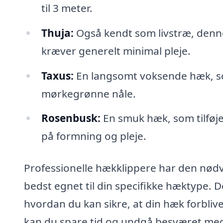
til 3 meter.
Thuja:
Også kendt som livstræ, denne
kræver generelt minimal pleje.
Taxus:
En langsomt voksende hæk, so
mørkegrønne nåle.
Rosenbusk:
En smuk hæk, som tilføje
på formning og pleje.
Professionelle hækklippere har den nødven
bedst egnet til din specifikke hæktype. De
hvordan du kan sikre, at din hæk forblive
kan du spare tid og undgå besværet med 