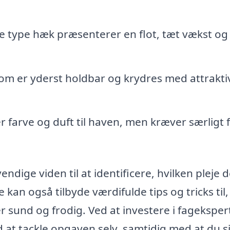
 type hæk præsenterer en flot, tæt vækst og
m er yderst holdbar og krydres med attrakti
r farve og duft til haven, men kræver særligt 
dige viden til at identificere, hvilken pleje d
 kan også tilbyde værdifulde tips og tricks til,
r sund og frodig. Ved at investere i fageksper
at tackle opgaven selv, samtidig med at du si