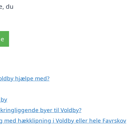
e, du
de
Voldby hjælpe med?
dby
kringliggende byer til Voldby?
g med hækklipning i Voldby eller hele Favrskov