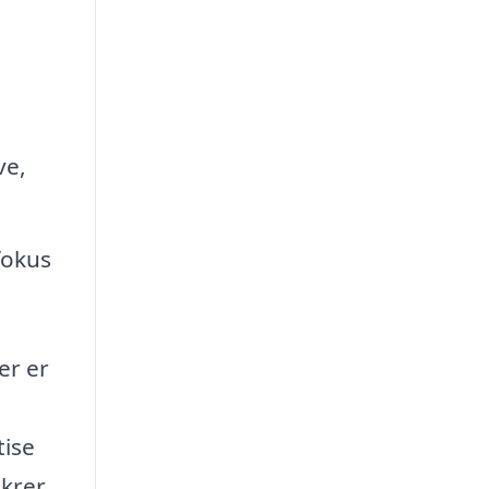
ve,
fokus
er er
tise
krer,