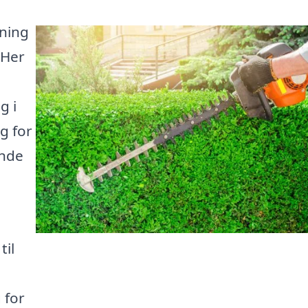
pning
 Her
g i
g for
ende
til
 for