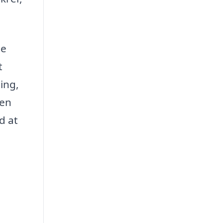
le
t
ing,
 en
d at