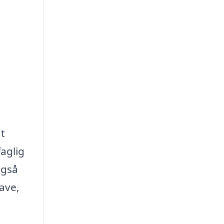
at
faglig
også
ave,