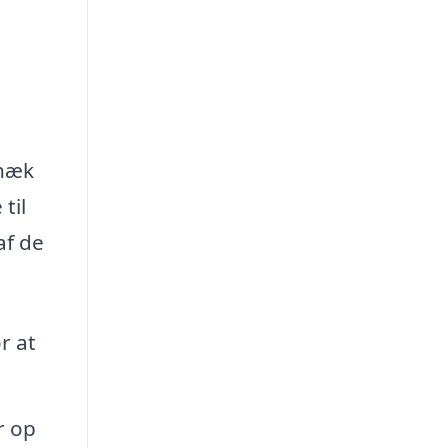
 hæk
til
af de
r at
r op