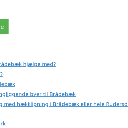
de
 Brådebæk hjælpe med?
?
ådebæk
ingliggende byer til Brådebæk
ig med hækklipning i Brådebæk eller hele Rudersd
ark