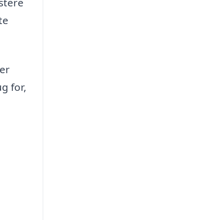
stere
te
der
g for,