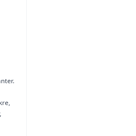
nter.
kre,
,