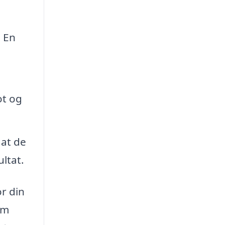
. En
ot og
 at de
ltat.
or din
em