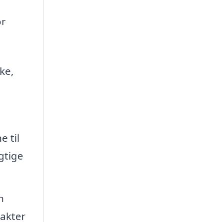
or
ke,
 til
gtige
n
rakter