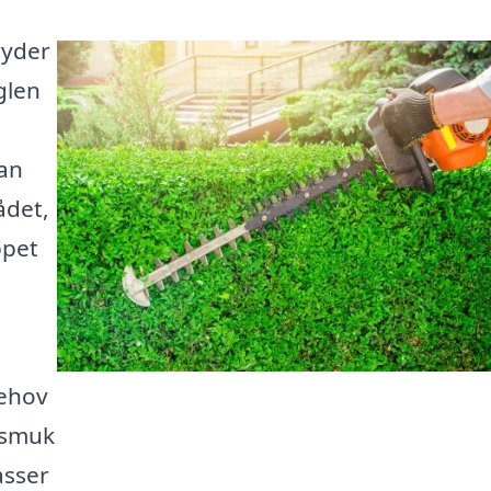
ryder
glen
an
ådet,
ppet
behov
 smuk
asser