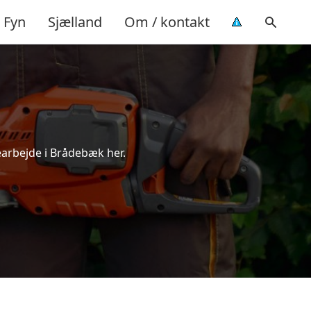
Fyn
Sjælland
Om / kontakt
earbejde i Brådebæk her.