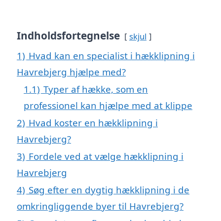
Indholdsfortegnelse
skjul
1)
Hvad kan en specialist i hækklipning i
Havrebjerg hjælpe med?
1.1)
Typer af hække, som en
professionel kan hjælpe med at klippe
2)
Hvad koster en hækklipning i
Havrebjerg?
3)
Fordele ved at vælge hækklipning i
Havrebjerg
4)
Søg efter en dygtig hækklipning i de
omkringliggende byer til Havrebjerg?