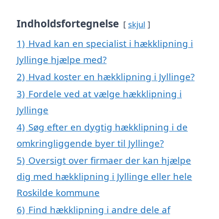
Indholdsfortegnelse
skjul
1)
Hvad kan en specialist i hækklipning i
Jyllinge hjælpe med?
2)
Hvad koster en hækklipning i Jyllinge?
3)
Fordele ved at vælge hækklipning i
Jyllinge
4)
Søg efter en dygtig hækklipning i de
omkringliggende byer til Jyllinge?
5)
Oversigt over firmaer der kan hjælpe
dig med hækklipning i Jyllinge eller hele
Roskilde kommune
6)
Find hækklipning i andre dele af