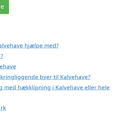
de
 Kalvehave hjælpe med?
e?
vehave
kringliggende byer til Kalvehave?
g med hækklipning i Kalvehave eller hele
ark