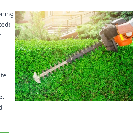
pning
ted!
r
ste
e.
d