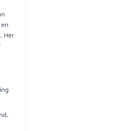
an
 en
. Her
r
ing
nd.
.