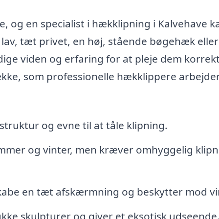
, og en specialist i hækklipning i Kalvehave k
av, tæt privet, en høj, stående bøgehæk eller
ge viden og erfaring for at pleje dem korrekt
ække, som professionelle hækklippere arbejde
ruktur og evne til at tåle klipning.
mmer og vinter, men kræver omhyggelig klipn
t skabe en tæt afskærmning og beskytter mod vi
kke skulpturer og giver et eksotisk udseende