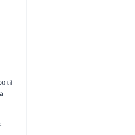
0 til
ra
: