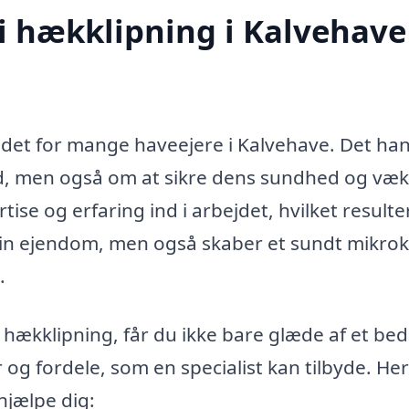
 i hækklipning i Kalvehave
jdet for mange haveejere i Kalvehave. Det ha
ud, men også om at sikre dens sundhed og væk
tise og erfaring ind i arbejdet, hvilket resulter
 din ejendom, men også skaber et sundt mikro
.
l hækklipning, får du ikke bare glæde af et be
g fordele, som en specialist kan tilbyde. Her
hjælpe dig: