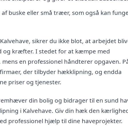
f buske eller små træer, som også kan fung
 Kalvehave, sikrer du ikke blot, at arbejdet bli
d og kræfter. I stedet for at kæmpe med
id, mens en professionel håndterer opgaven. P
firmaer, der tilbyder hækklipning, og endda
 priser og tjenester.
fremhæver din bolig og bidrager til en sund ha
kklipning i Kalvehave. Giv din hæk den kærlighe
ved professionel hjælp til dine haveprojekter.