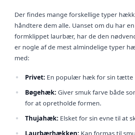
Der findes mange forskellige typer hække
håndtere dem alle. Uanset om du har en l
formklippet laurbær, har de den nødvendi
er nogle af de mest almindelige typer h
med:
Privet:
En populær hæk for sin tætte st
Bøgehæk:
Giver smuk farve både so
for at opretholde formen.
Thujahæk:
Elsket for sin evne til a
Laurbærhækken:
Kan formas til smu