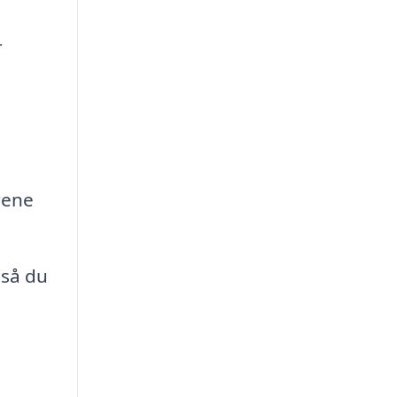
r
rene
 så du