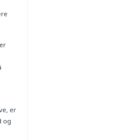
ere
ver
å
ve, er
d og