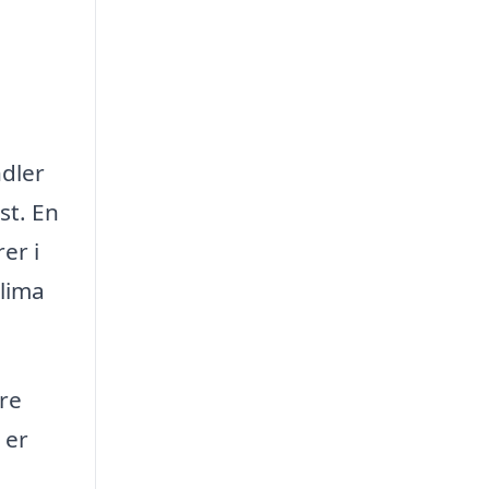
ndler
st. En
er i
klima
dre
 er