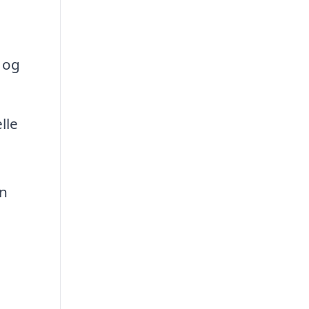
 og
lle
en