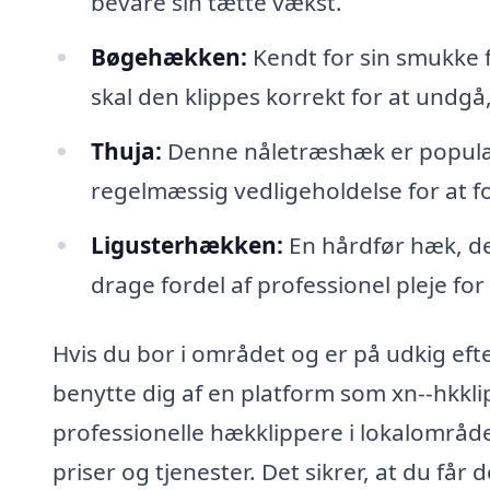
bevare sin tætte vækst.
Bøgehækken:
Kendt for sin smukke f
skal den klippes korrekt for at undgå,
Thuja:
Denne nåletræshæk er populær 
regelmæssig vedligeholdelse for at f
Ligusterhækken:
En hårdfør hæk, der
drage fordel af professionel pleje for
Hvis du bor i området og er på udkig eft
benytte dig af en platform som xn--hkkli
professionelle hækklippere i lokalområ
priser og tjenester. Det sikrer, at du får d