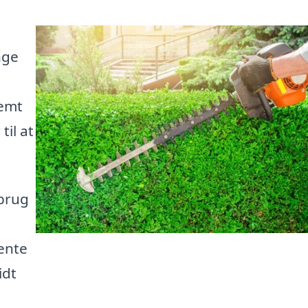
nge
nemt
til at
 brug
ente
idt