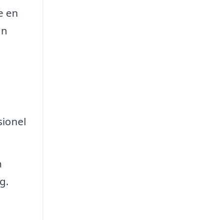
e en
an
sionel
n
g.