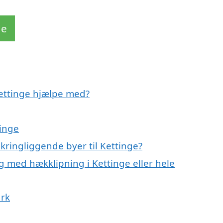
de
Kettinge hjælpe med?
tinge
kringliggende byer til Kettinge?
g med hækklipning i Kettinge eller hele
ark