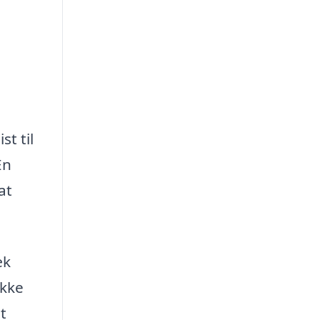
t til
En
at
æk
ække
t