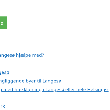
de
 Langesø hjælpe med?
gesø
ingliggende byer til Langesø
ig med hækklipning i Langesø eller hele Helsingør
ark