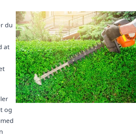
r du
d at
et
ler
t og
g med
an