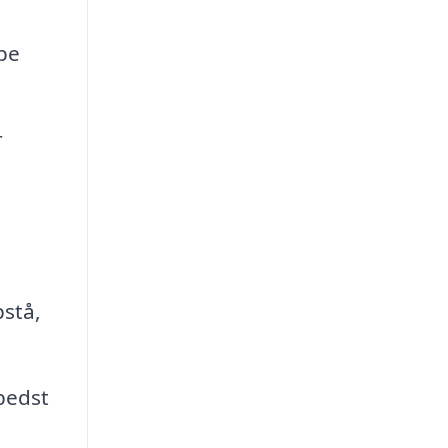
ype
r
pstå,
bedst