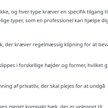
ke, og hver type kræver en specifik tilgang ti
elige typer, som en professionel kan hjælpe d
 der kræver regelmæssig klipning for at bev
ppes i forskellige højder og former, hvilket g
ng af privatliv, der skal plejes for at undgå
n meget kompakt hæk, der er velegnet til