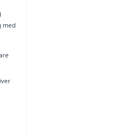
l
ig med
are
iver