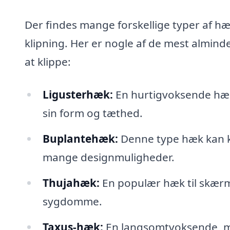
Der findes mange forskellige typer af hæk
klipning. Her er nogle af de mest almind
at klippe:
Ligusterhæk:
En hurtigvoksende hæk,
sin form og tæthed.
Buplantehæk:
Denne type hæk kan kli
mange designmuligheder.
Thujahæk:
En populær hæk til skærmni
sygdomme.
Taxus-hæk:
En langsomtvoksende, me