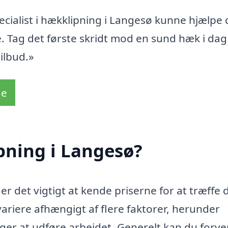
ecialist i hækklipning i Langesø kunne hjælpe 
. Tag det første skridt mod en sund hæk i dag
ilbud.»
de
pning i Langesø?
r det vigtigt at kende priserne for at træffe 
variere afhængigt af flere faktorer, herunder
ager at udføre arbejdet. Generelt kan du forve