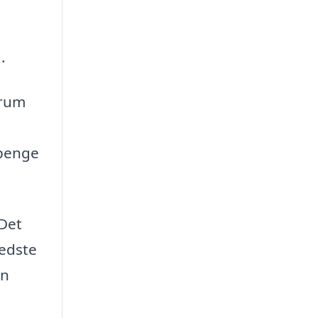
.
srum
 penge
 Det
bedste
an