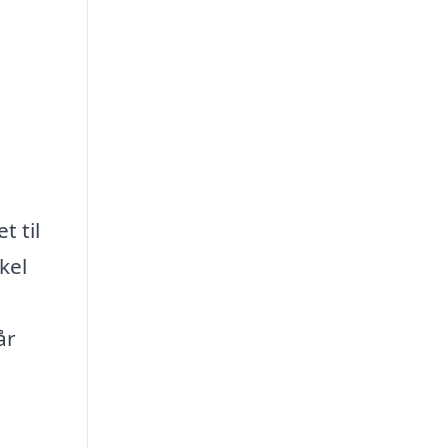
t til
kel
år