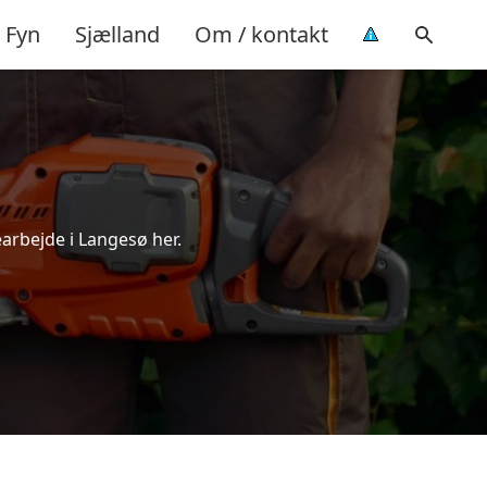
Fyn
Sjælland
Om / kontakt
earbejde i Langesø her.