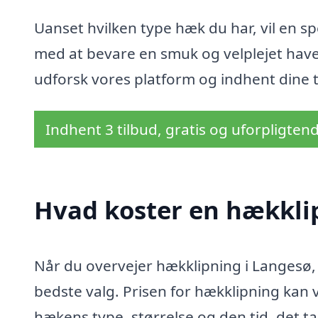
Uanset hvilken type hæk du har, vil en sp
med at bevare en smuk og velplejet have
udforsk vores platform og indhent dine t
Indhent 3 tilbud, gratis og uforpligten
Hvad koster en hækkli
Når du overvejer hækklipning i Langesø, e
bedste valg. Prisen for hækklipning kan 
hækens type, størrelse og den tid, det t