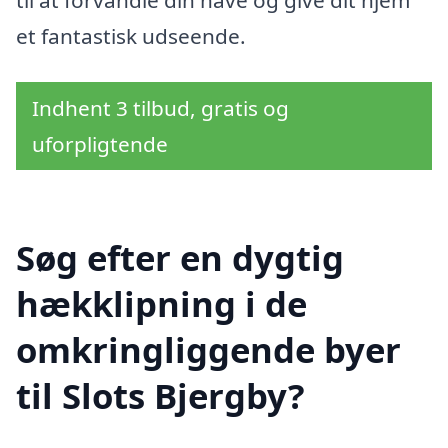
til at forvandle din have og give dit hjem
et fantastisk udseende.
Indhent 3 tilbud, gratis og
uforpligtende
Søg efter en dygtig
hækklipning i de
omkringliggende byer
til Slots Bjergby?