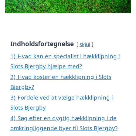
Indholdsfortegnelse
skjul
1)
Hvad kan en specialist i hækklipning i
Slots Bjergby hjælpe med?
2)
Hvad koster en hækklipning i Slots
Bjergby?
3)
Fordele ved at vælge hækklipning i
Slots Bjergby
4)
Søg efter en dygtig hækklipning i de
omkringliggende byer til Slots Bjergby?