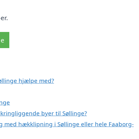
er.
de
Søllinge hjælpe med?
inge
kringliggende byer til Søllinge?
g med hækklipning i Søllinge eller hele Faaborg-