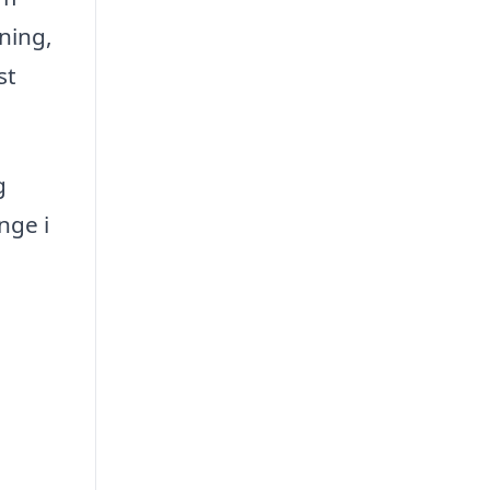
ning,
st
g
nge i