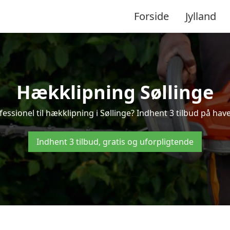
Forside
Jylland
Hækklipning Søllinge
essionel til hækklipning i Søllinge? Indhent 3 tilbud på have
Indhent 3 tilbud, gratis og uforpligtende