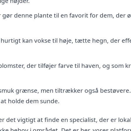
ige højder.
 gør denne plante til en favorit for dem, der 
e hurtigt kan vokse til høje, tætte hegn, der eff
.
omster, der tilføjer farve til haven, og som 
smuk grænse, men tiltrækker også bestøvere
 at holde dem sunde.
 det vigtigt at finde en specialist, der er loka
kke behov i området. Det er her, vores platfo