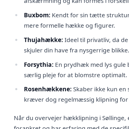
afskærmning og kan formes i forskell
Buxbom:
Kendt for sin tætte struktur
mere formelle hække og figurer.
Thujahække:
Ideel til privatliv, da d
skjuler din have fra nysgerrige blikke
Forsythia:
En prydhæk med lys gule bl
særlig pleje for at blomstre optimalt.
Rosenhækkene:
Skaber ikke kun en 
kræver dog regelmæssig klipning for
Når du overvejer hækklipning i Søllinge, er
forankret og har erfaring med de specifi