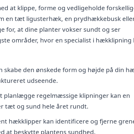
d at klippe, forme og vedligeholde forskelli
m en tæt ligusterhæk, en prydhækkebusk elle
e for, at dine planter vokser sundt og ser
gste områder, hvor en specialist i hækklipning
an skabe den ønskede form og højde på din hæ
ruktureret udseende.
t planlægge regelmæssige klipninger kan en
er tæt og sund hele året rundt.
t hækklipper kan identificere og fjerne gren
med at beskytte plantens sundhed.