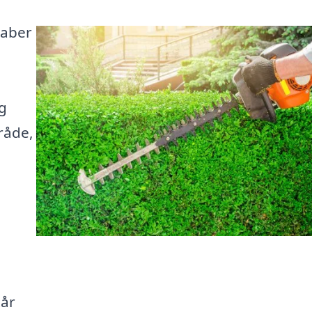
kaber
ig
råde,
tår