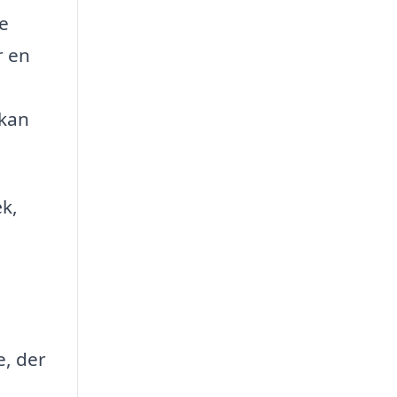
ge
r en
 kan
k,
e, der