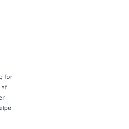
g for
 af
er
jælpe