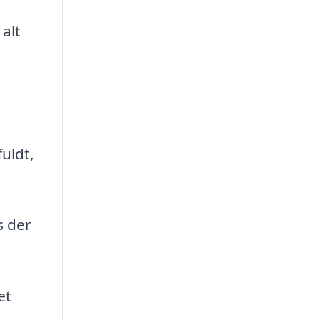
alt
uldt,
s der
æt