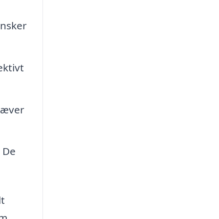
ønsker
ektivt
kræver
. De
lt
rm