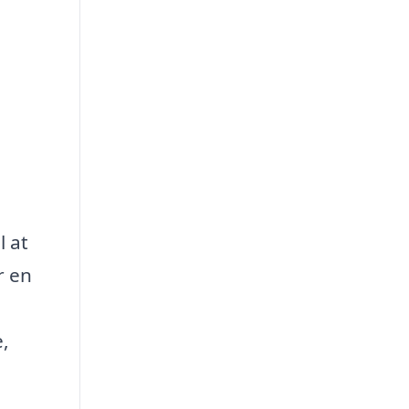
l at
r en
,