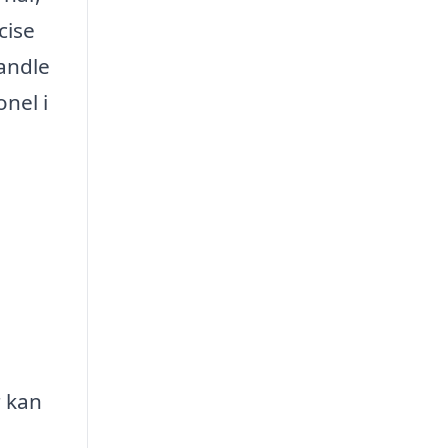
cise
vandle
onel i
r kan