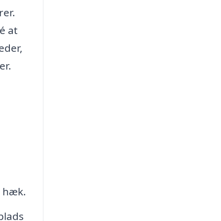
rer.
é at
eder,
er.
 hæk.
plads