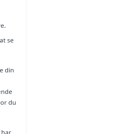
ve.
at se
e din
lende
vor du
 har,