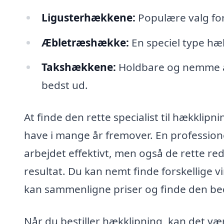
Ligusterhækkene:
Populære valg for
Æbletræshække:
En speciel type hæk
Takshækkene:
Holdbare og nemme at 
bedst ud.
At finde den rette specialist til hækklipn
have i mange år fremover. En professione
arbejdet effektivt, men også de rette reds
resultat. Du kan nemt finde forskellige
kan sammenligne priser og finde den beds
Når du bestiller hækklipning, kan det væ