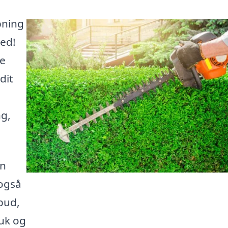
pning
ted!
ne
dit
ng,
en
 også
lbud,
muk og