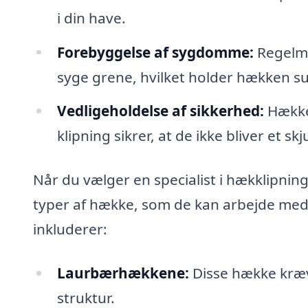
i din have.
Forebyggelse af sygdomme:
Regelmæ
syge grene, hvilket holder hækken s
Vedligeholdelse af sikkerhed:
Hække 
klipning sikrer, at de ikke bliver et s
Når du vælger en specialist i hækklipning 
typer af hække, som de kan arbejde med
inkluderer:
Laurbærhækkene:
Disse hække kræv
struktur.