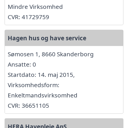
Mindre Virksomhed
CVR: 41729759
Hagen hus og have service
Sømosen 1, 8660 Skanderborg
Ansatte: 0
Startdato: 14. maj 2015,
Virksomhedsform:
Enkeltmandsvirksomhed
CVR: 36651105
HERA Havepleje ApS