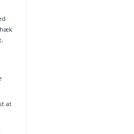
ed
 hæk
t.
e
st at
n