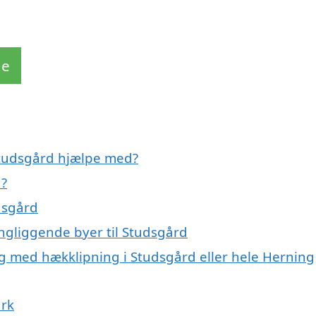
de
 Studsgård hjælpe med?
d?
dsgård
ngliggende byer til Studsgård
ig med hækklipning i Studsgård eller hele Herning
ark