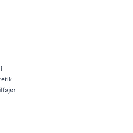
i
tetik
lføjer