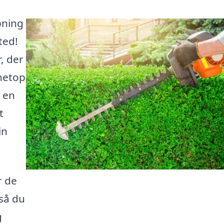
pning
ted!
, der
 netop
 en
t
in
r de
så du
g