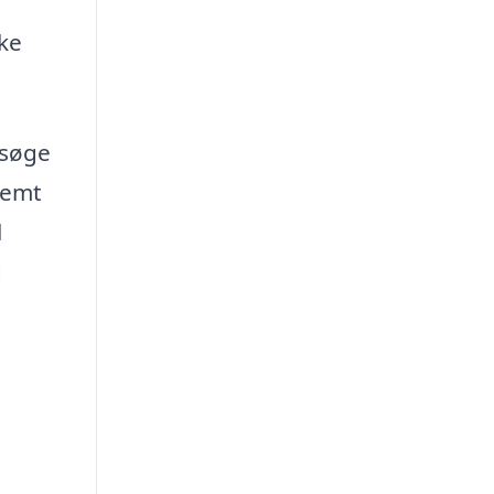
kke
rsøge
nemt
l
g