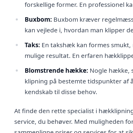
forskellige former. En professionel ka
Buxbom:
Buxbom kræver regelmæssig k
kan vejlede i, hvordan man klipper d
Taks:
En takshæk kan formes smukt, m
mulige resultat. En erfaren hækklipp
Blomstrende hække:
Nogle hække, so
klipning på bestemte tidspunkter af år
kendskab til disse behov.
At finde den rette specialist i hækklipning 
service, du behøver. Med muligheden for 
sammenligne priser og services for at sikr