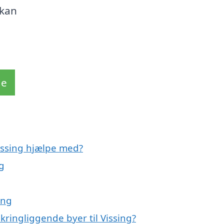
 kan
de
Vissing hjælpe med?
g
ing
kringliggende byer til Vissing?