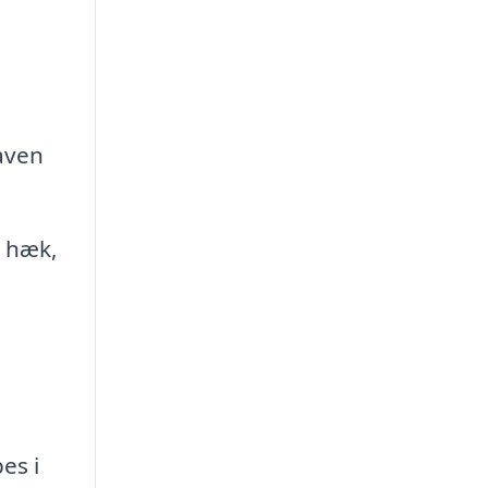
aven
n hæk,
es i