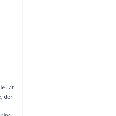
e i at
, der
pning,