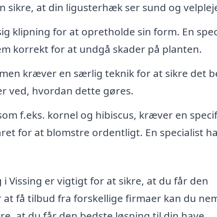
n sikre, at din ligusterhæk ser sund og velplej
lipning for at opretholde sin form. En speci
em korrekt for at undgå skader på planten.
en kræver en særlig teknik for at sikre det b
er ved, hvordan dette gøres.
m f.eks. kornel og hibiscus, kræver en specif
et for at blomstre ordentligt. En specialist h
i Vissing er vigtigt for at sikre, at du får den
at få tilbud fra forskellige firmaer kan du ne
e, at du får den bedste løsning til din have.