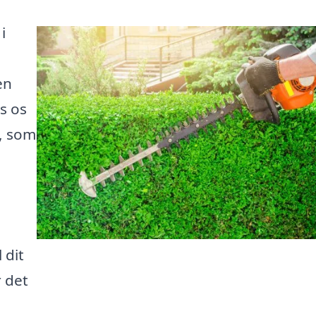
i
en
os os
t, som
 dit
 det