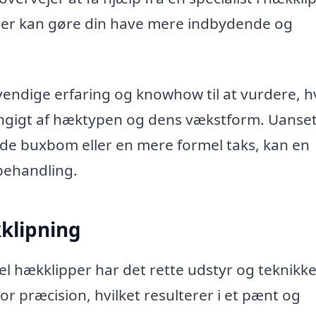
 der kan gøre din have mere indbydende og
endige erfaring og knowhow til at vurdere, h
hængigt af hæktypen og dens vækstform. Uanse
de buxbom eller en mere formel taks, kan en
 behandling.
kklipning
l hækklipper har det rette udstyr og teknikker
or præcision, hvilket resulterer i et pænt og