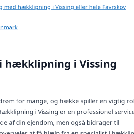
g med hækklipning i Vissing eller hele Favrskov
Danmark
i hækklipning i Vissing
røm for mange, og hække spiller en vigtig roll
klipning i Vissing er en professionel service
de af din ejendom, men også bidrager til
rvejer at få hjælp fra en specialist i hækkli