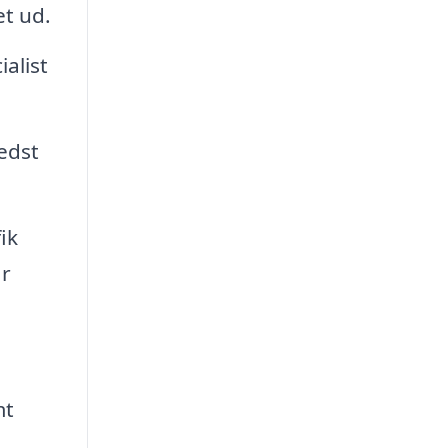
et ud.
alist
edst
ik
ar
mt