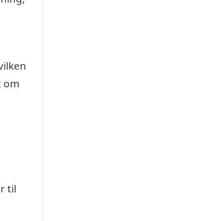
vilken
t om
 til