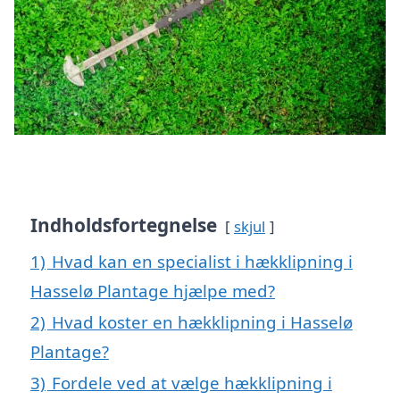
Indholdsfortegnelse
skjul
1)
Hvad kan en specialist i hækklipning i
Hasselø Plantage hjælpe med?
2)
Hvad koster en hækklipning i Hasselø
Plantage?
3)
Fordele ved at vælge hækklipning i