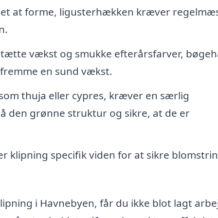
et at forme, ligusterhækken kræver regelmæ
n.
n tætte vækst og smukke efterårsfarver, bøge
 fremme en sund vækst.
om thuja eller cypres, kræver en særlig
å den grønne struktur og sikre, at de er
r klipning specifik viden for at sikre blomstri
ipning i Havnebyen, får du ikke blot lagt arbej