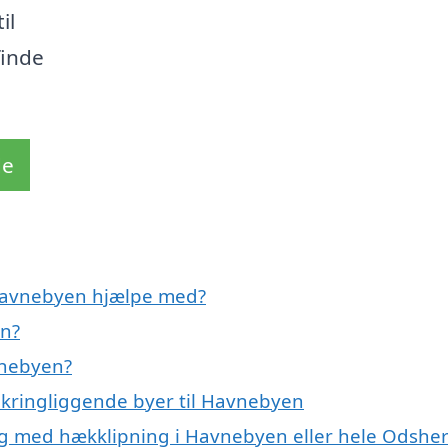
il
finde
de
 Havnebyen hjælpe med?
en?
vnebyen?
mkringliggende byer til Havnebyen
ig med hækklipning i Havnebyen eller hele Odshe