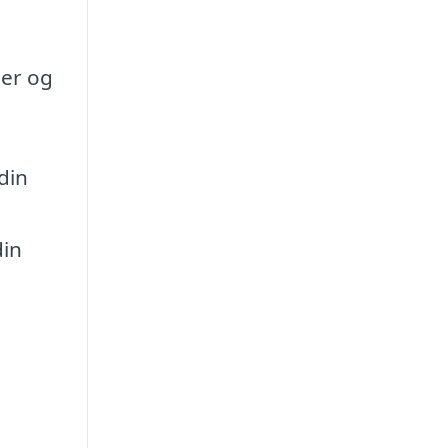
ser og
din
din