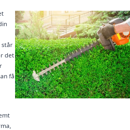
et
din
 står
ør det
r
kan få
nemt
rma,