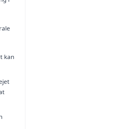
rale
t kan
ejet
at
n