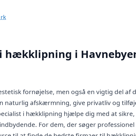
ark
 i hækklipning i Havnebye
æstetisk fornøjelse, men også en vigtig del af d
naturlig afskærmning, give privatliv og tilføj
ecialist i hækklipning hjælpe dig med at sikre,
g indbydende. For dem, der søger professionel
rce til at finde de bedste firmaer til hækklipni