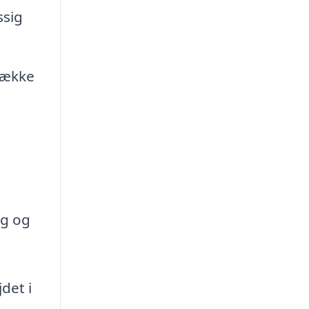
ssig
hække
ng og
det i