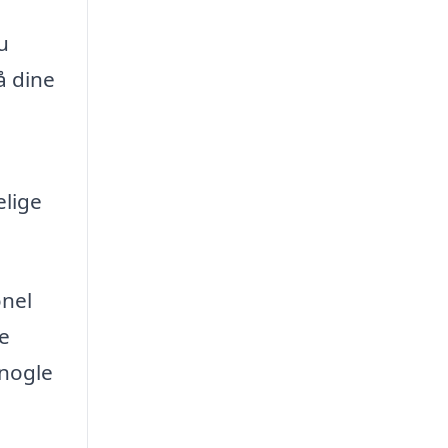
u
å dine
elige
onel
e
 nogle