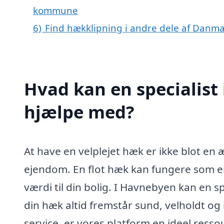
kommune
6)
Find hækklipning i andre dele af Danm
Hvad kan en specialist
hjælpe med?
At have en velplejet hæk er ikke blot en 
ejendom. En flot hæk kan fungere som en 
værdi til din bolig. I Havnebyen kan en sp
din hæk altid fremstår sund, velholdt o
service, er vores platform en ideel ressou