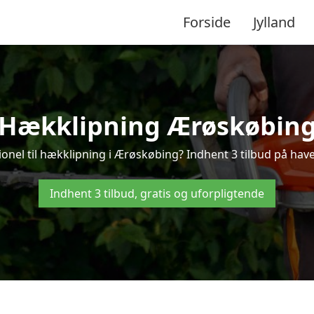
Forside
Jylland
Hækklipning Ærøskøbin
ionel til hækklipning i Ærøskøbing? Indhent 3 tilbud på hav
Indhent 3 tilbud, gratis og uforpligtende