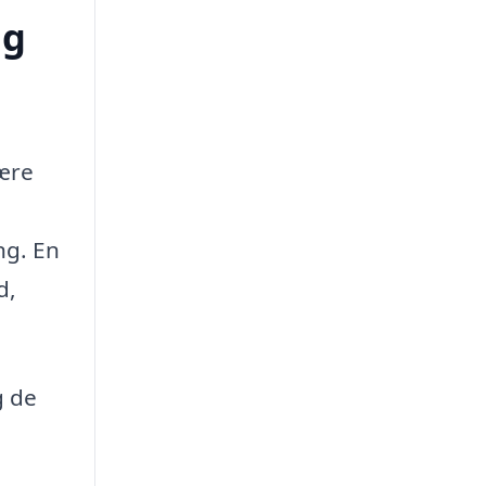
ng
være
ng. En
d,
g de