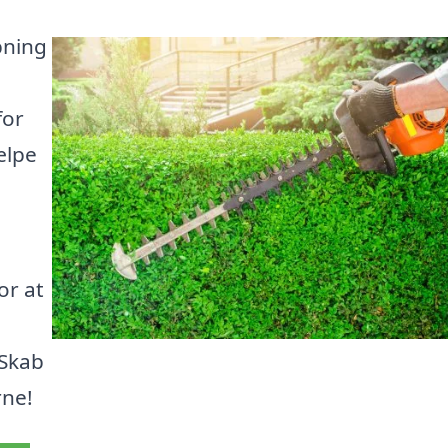
pning
for
ælpe
or at
 Skab
rne!