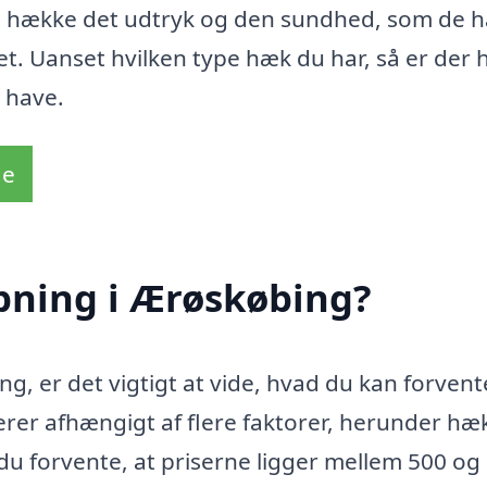
ne hække det udtryk og den sundhed, som de h
det. Uanset hvilken type hæk du har, så er der 
t have.
de
pning i Ærøskøbing?
g, er det vigtigt at vide, hvad du kan forvent
erer afhængigt af flere faktorer, herunder h
 du forvente, at priserne ligger mellem 500 og