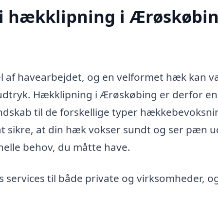
 i hækklipning i Ærøskøbi
 del af havearbejdet, og en velformet hæk kan 
 udtryk. Hækklipning i Ærøskøbing er derfor en
dskab til de forskellige typer hækkebevoksni
at sikre, at din hæk vokser sundt og ser pæn u
nelle behov, du måtte have.
s services til både private og virksomheder, o