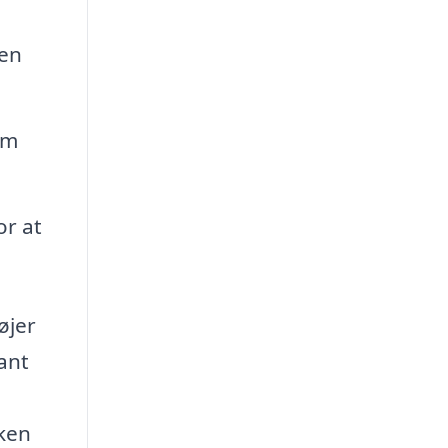
 en
em
or at
øjer
ant
lken