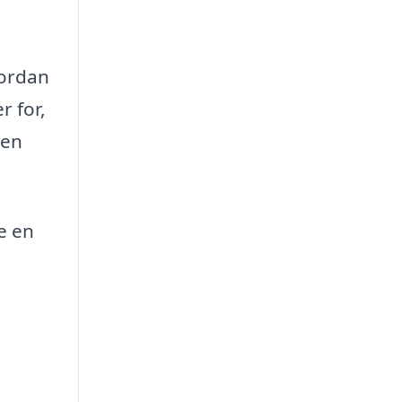
vordan
r for,
oen
e en