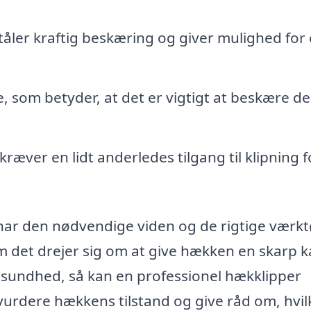
åler kraftig beskæring og giver mulighed for
, som betyder, at det er vigtigt at beskære d
æver en lidt anderledes tilgang til klipning f
 har den nødvendige viden og de rigtige værkt
om det drejer sig om at give hækken en skarp k
 sundhed, så kan en professionel hækklipper
t vurdere hækkens tilstand og give råd om, hvi