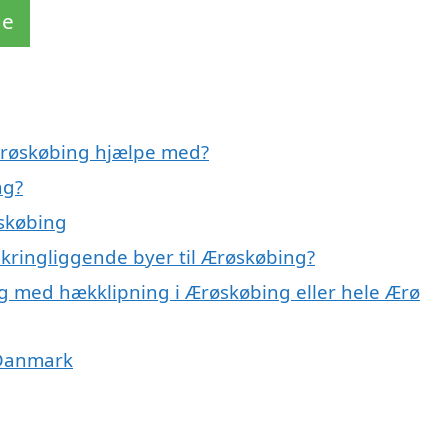
de
 Ærøskøbing hjælpe med?
ng?
øskøbing
mkringliggende byer til Ærøskøbing?
ig med hækklipning i Ærøskøbing eller hele Ærø
 Danmark