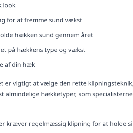
k look
ng for at fremme sund vækst
 holde hækken sund gennem året
seret på hækkens type og vækst
e af din hæk
t er vigtigt at vælge den rette klipningstekni
st almindelige hækketyper, som specialistern
r kræver regelmæssig klipning for at holde s