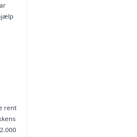
ar
hjælp
e rent
ækkens
 2.000