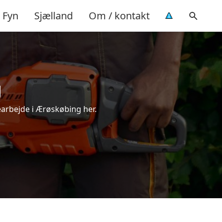
Fyn
Sjælland
Om / kontakt
g
earbejde i Ærøskøbing her.