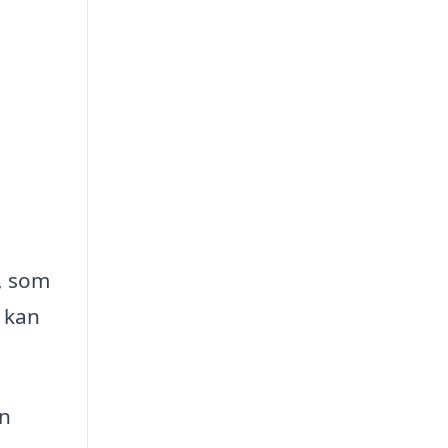
k, som
e kan
in