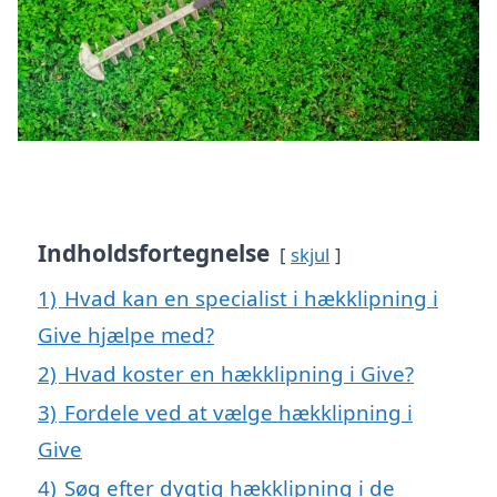
Indholdsfortegnelse
skjul
1)
Hvad kan en specialist i hækklipning i
Give hjælpe med?
2)
Hvad koster en hækklipning i Give?
3)
Fordele ved at vælge hækklipning i
Give
4)
Søg efter dygtig hækklipning i de