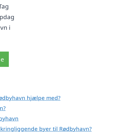
Tag
opdag
vn i
de
 Rødbyhavn hjælpe med?
n?
dbyhavn
mkringliggende byer til Rødbyhavn?