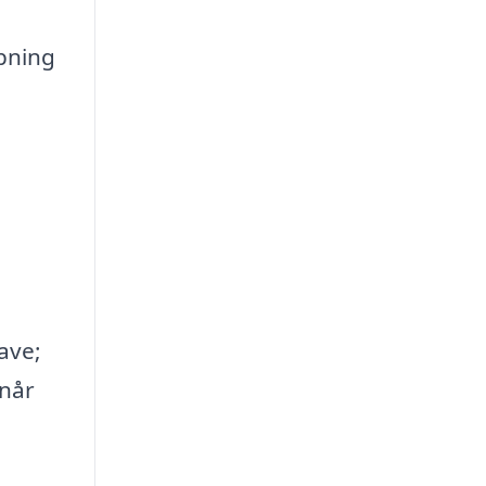
ipning
ave;
rnår