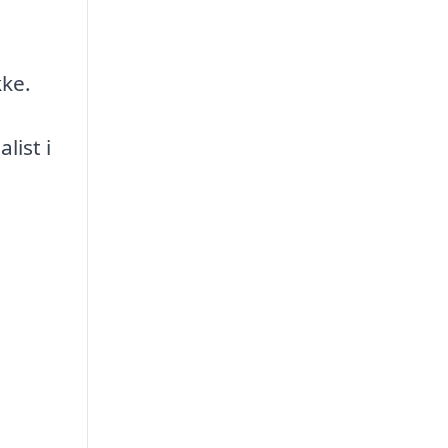
kke.
list i
.