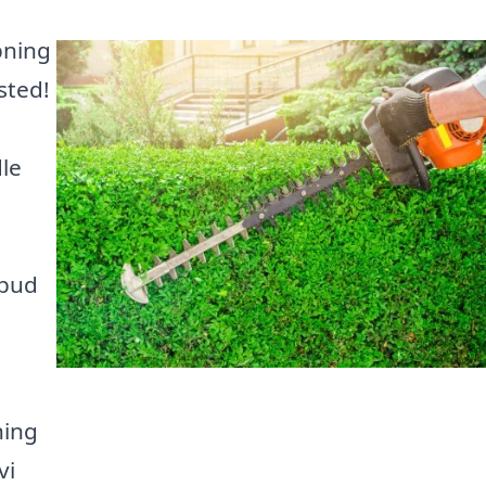
pning
sted!
dle
lbud
ning
vi