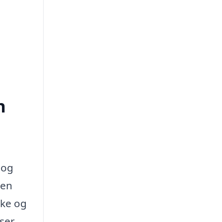
n
 og
 en
kke og
kser