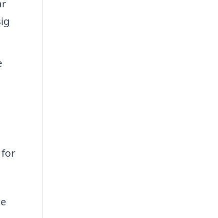
ar
sig
e
 for
re