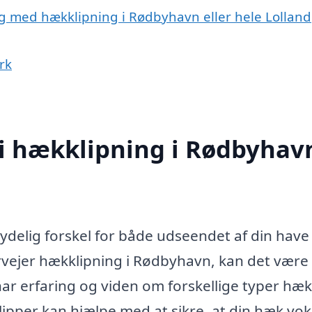
ig med hækklipning i Rødbyhavn eller hele Lolland
rk
 i hækklipning i Rødbyhav
ydelig forskel for både udseendet af din have
rvejer hækklipning i Rødbyhavn, kan det være
r har erfaring og viden om forskellige typer hæ
lipper kan hjælpe med at sikre, at din hæk vo