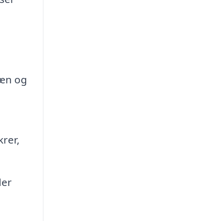
pæn og
rer,
der